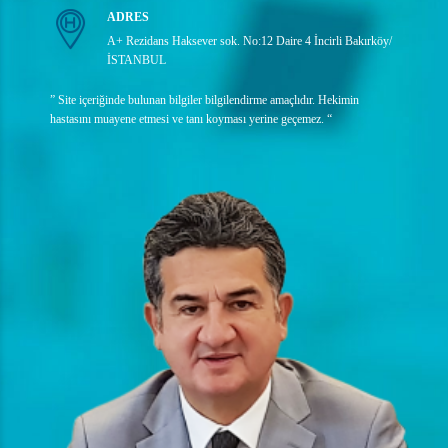
ADRES
A+ Rezidans Haksever sok. No:12 Daire 4 İncirli Bakırköy/
İSTANBUL
” Site içeriğinde bulunan bilgiler bilgilendirme amaçlıdır. Hekimin
hastasını muayene etmesi ve tanı koyması yerine geçemez. “