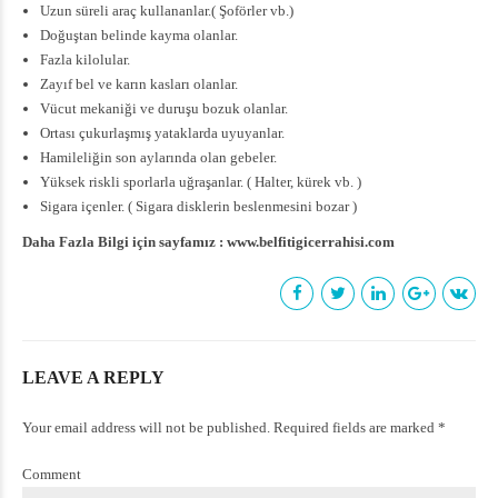
Uzun süreli araç kullananlar.( Şoförler vb.)
Doğuştan belinde kayma olanlar.
Fazla kilolular.
Zayıf bel ve karın kasları olanlar.
Vücut mekaniği ve duruşu bozuk olanlar.
Ortası çukurlaşmış yataklarda uyuyanlar.
Hamileliğin son aylarında olan gebeler.
Yüksek riskli sporlarla uğraşanlar. ( Halter, kürek vb. )
Sigara içenler. ( Sigara disklerin beslenmesini bozar )
Daha Fazla Bilgi için sayfamız : www.belfitigicerrahisi.com
LEAVE A REPLY
Your email address will not be published. Required fields are marked *
Comment