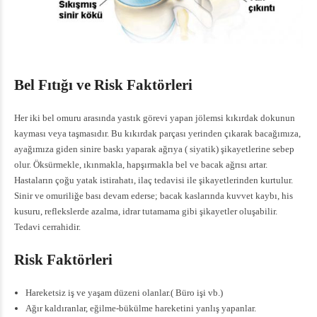
Bel Fıtığı ve Risk Faktörleri
Her iki bel omuru arasında yastık görevi yapan jölemsi kıkırdak dokunun
kayması veya taşmasıdır. Bu kıkırdak parçası yerinden çıkarak bacağımıza,
ayağımıza giden sinire baskı yaparak ağrıya ( siyatik) şikayetlerine sebep
olur. Öksürmekle, ıkınmakla, hapşırmakla bel ve bacak ağrısı artar.
Hastaların çoğu yatak istirahatı, ilaç tedavisi ile şikayetlerinden kurtulur.
Sinir ve omuriliğe bası devam ederse; bacak kaslarında kuvvet kaybı, his
kusuru, reflekslerde azalma, idrar tutamama gibi şikayetler oluşabilir.
Tedavi cerrahidir.
Risk Faktörleri
Hareketsiz iş ve yaşam düzeni olanlar.( Büro işi vb.)
Ağır kaldıranlar, eğilme-bükülme hareketini yanlış yapanlar.