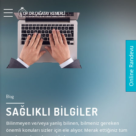
Online Randevu
Blog
SAĞLIKLI BİLGİLER
Bilinmeyen ve/veya yanlış bilinen, bilmeniz gereken
önemli konuları sizler için ele alıyor. Merak ettiğiniz tüm